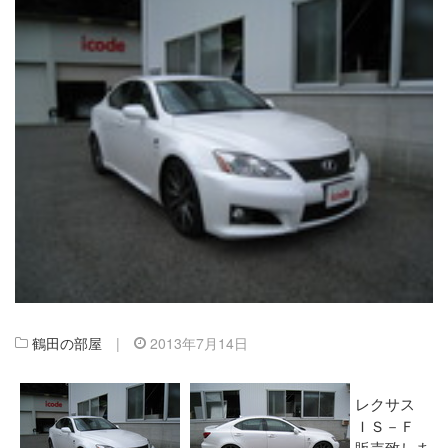
鶴田の部屋
|
2013年7月14日
レクサス
ＩＳ－Ｆ
販売致しま