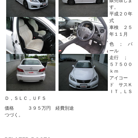
す。
平成２０年
式
車検 ２５
年１１月
色 ； パ
ール
走行 ；
５７５００
ｋｍ
アイコー
ド サスＫ
ＩＴ，ＬＳ
Ｄ，ＳＬＣ，ＵＦＳ
価格 ３９５万円 経費別途
つづく。