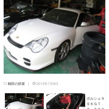
鶴田の部屋
|
2013年7月8日
ポルシェ９
９６ＧＴ
２、６００