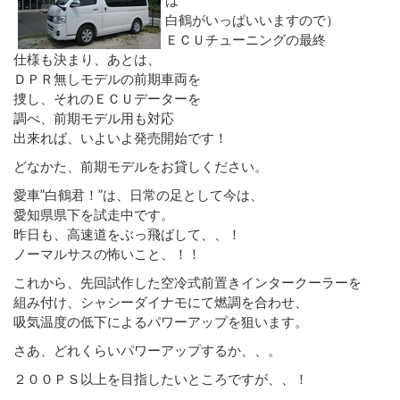
白鶴がいっぱいいますので）
ＥＣＵチューニングの最終
仕様も決まり、あとは、
ＤＰＲ無しモデルの前期車両を
捜し、それのＥＣＵデーターを
調べ、前期モデル用も対応
出来れば、いよいよ発売開始です！
どなかた、前期モデルをお貸しください。
愛車”白鶴君！”は、日常の足として今は、
愛知県県下を試走中です。
昨日も、高速道をぶっ飛ばして、、！
ノーマルサスの怖いこと、！！
これから、先回試作した空冷式前置きインタークーラーを
組み付け、シャシーダイナモにて燃調を合わせ、
吸気温度の低下によるパワーアップを狙います。
さあ、どれくらいパワーアップするか、、。
２００ＰＳ以上を目指したいところですが、、！