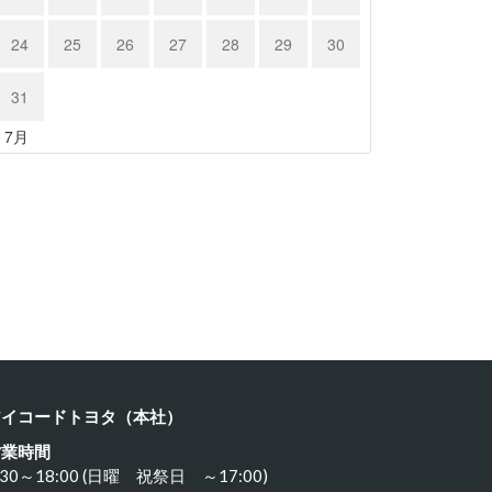
24
25
26
27
28
29
30
31
« 7月
ヨタ ８…
カワサキ …
24年3月21日
2024年3月19日
アイコードトヨタ（本社）
営業時間
:30～18:00 (日曜 祝祭日 ～17:00)