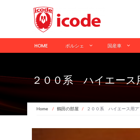
HOME
ポルシェ
国産車
２００系 ハイエース
Home
/
鶴田の部屋
/
２００系 ハイエース用ア