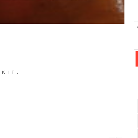
トＫＩＴ．