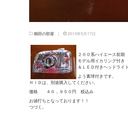
鶴田の部屋
|
2013年5月17日
２００系ハイエース前期
モデル用イカリング付き
＆ＬＥＤ付きヘッドライ
よう素球付きです。
ＨＩＤは、別途購入してください。
価格 ４０，９５０円 税込み
お値打ちとなっております！！
つづく。