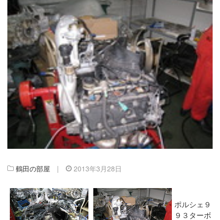
鶴田の部屋
|
2013年3月28日
ポルシェ９
９３ターボ