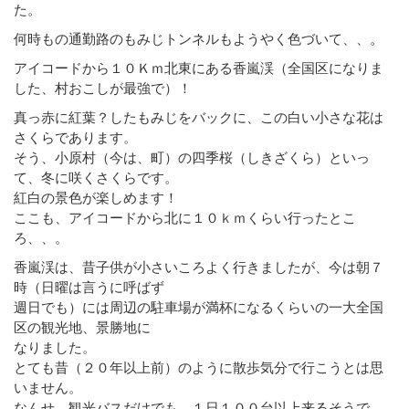
た。
何時もの通勤路のもみじトンネルもようやく色づいて、、。
アイコードから１０Ｋｍ北東にある香嵐渓（全国区になりま
した、村おこしが最強で）！
真っ赤に紅葉？したもみじをバックに、この白い小さな花は
さくらであります。
そう、小原村（今は、町）の四季桜（しきざくら）といっ
て、冬に咲くさくらです。
紅白の景色が楽しめます！
ここも、アイコードから北に１０ｋｍくらい行ったとこ
ろ、、。
香嵐渓は、昔子供が小さいころよく行きましたが、今は朝７
時（日曜は言うに呼ばず
週日でも）には周辺の駐車場が満杯になるくらいの一大全国
区の観光地、景勝地に
なりました。
とても昔（２０年以上前）のように散歩気分で行こうとは思
いません。
なんせ、観光バスだけでも、１日１００台以上来るそうで