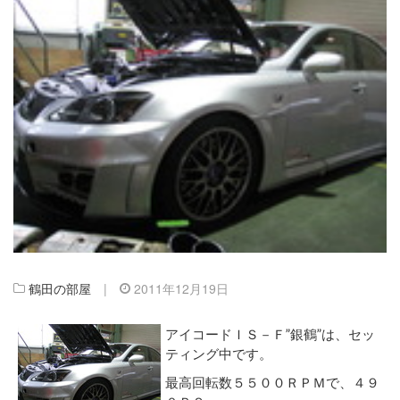
鶴田の部屋
|
2011年12月19日
アイコードＩＳ－Ｆ”銀鶴”は、セッ
ティング中です。
最高回転数５５００ＲＰＭで、４９