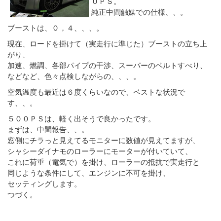
０ＰＳ。
純正中間触媒での仕様、、。
ブーストは、０，４、、、。
現在、ロードを掛けて（実走行に準じた）ブーストの立ち上
がり、
加速、燃調、各部パイプの干渉、スーパーのベルトすべり、
などなど、色々点検しながらの、、、。
空気温度も最近は６度くらいなので、ベストな状況で
す、、。
５００ＰＳは、軽く出そうで良かったです。
まずは、中間報告、、。
窓側にチラっと見えてるモニターに数値が見えてますが、
シャシーダイナモのローラーにモーターが付いていて、
これに荷重（電気で）を掛け、ローラーの抵抗で実走行と
同じような条件にして、エンジンに不可を掛け、
セッティングします。
つづく。