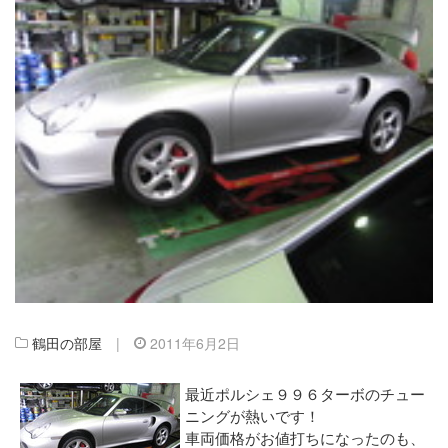
鶴田の部屋
|
2011年6月2日
最近ポルシェ９９６ターボのチュー
ニングが熱いです！
車両価格がお値打ちになったのも、