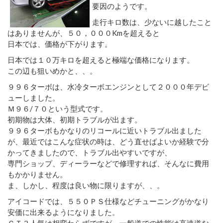
要因のようです。
走行キロ数は、少ないに越したこと
はありませんが、５０，０００Kmを超えると
日本では、価格が下がります。
日本では１０万キロを超えると極端な価格になります。
この辺も狙いめかと、、。
９９６ターボは、水冷ターボエンジンとして２０００年デビ
ューしました。
Ｍ９６/７０という型式です。
初期物は大体、初期トラブルが出ます。
９９６ターボもかなりのリコールに近いトラブル出ました
が、最近ではこんな症状の時は、どう直せばよいか経験で分
かってきましたので、トラブル出やすいですが、
専門ショップ、ディーラーなどで修理すれば、そんなに費用
もかかりません。
ま、しかし、程度は良い物に限りますが、、。
アイコードでは、５５０ＰＳ仕様などチューニングがかなり
安価に出来るようになりました。
ＧＴ３人気は相変わらずですが、一般道での性能は高速道な