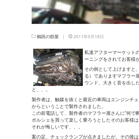
鶴田の部屋
|
2011年5月18日
私達アフターマーケット
ーニングをされてお客様
その例として上げますと
る）でありますマフラー
ウンド、大きく音を出し
と、、。
製作者は、触媒を抜くと最近の車両はエンジンチェ
からということで製作されました。
この前電話して、製作者のマフラー屋さんに”何で
ポルシェを買って楽しく乗ろうとしたそのお客様は
それが悔しいです、、。
案の定、チェックランプが点きましたが、その後は