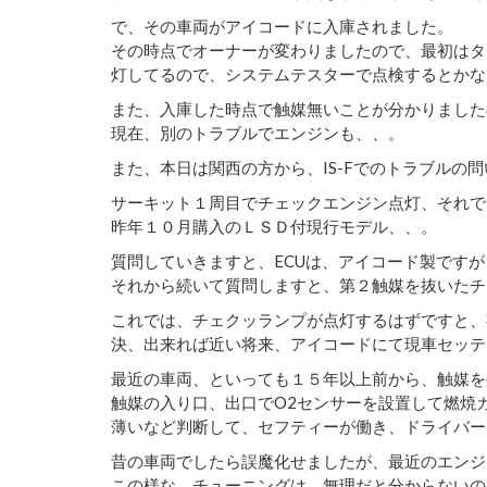
で、その車両がアイコードに入庫されました。
その時点でオーナーが変わりましたので、最初はタ
灯してるので、システムテスターで点検するとかな
また、入庫した時点で触媒無いことが分かりました
現在、別のトラブルでエンジンも、、。
また、本日は関西の方から、IS-Fでのトラブルの
サーキット１周目でチェックエンジン点灯、それで
昨年１０月購入のＬＳＤ付現行モデル、、。
質問していきますと、ECUは、アイコード製です
それから続いて質問しますと、第２触媒を抜いたチ
これでは、チェクッランプが点灯するはずですと、
決、出来れば近い将来、アイコードにて現車セッテ
最近の車両、といっても１５年以上前から、触媒を
触媒の入り口、出口でO2センサーを設置して燃焼
薄いなど判断して、セフティーが働き、ドライバー
昔の車両でしたら誤魔化せましたが、最近のエンジ
この様な、チューニングは、無理だと分からないの