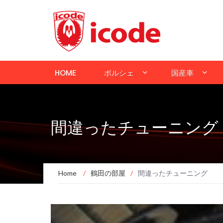
HOME
ポルシェ
国産車
間違ったチューニング
Home
/
鶴田の部屋
/
間違ったチューニング