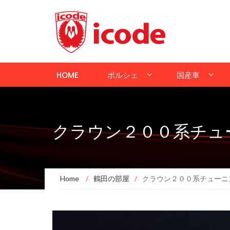
HOME
ポルシェ
国産車
クラウン２００系チュ
Home
/
鶴田の部屋
/
クラウン２００系チューニ