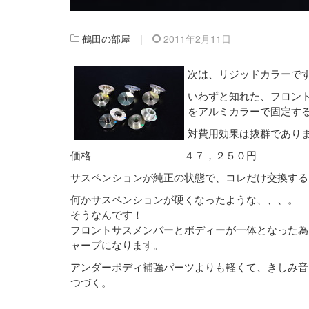
鶴田の部屋
|
2011年2月11日
次は、リジッドカラーで
いわずと知れた、フロン
をアルミカラーで固定す
対費用効果は抜群であり
価格 ４７，２５０円
サスペンションが純正の状態で、コレだけ交換する
何かサスペンションが硬くなったような、、、。
そうなんです！
フロントサスメンバーとボディーが一体となった為
ャープになります。
アンダーボディ補強パーツよりも軽くて、きしみ音
つづく。