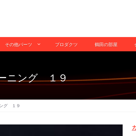
その他パーツ
プロダクツ
鶴田の部屋
ーニング １９
ング １９