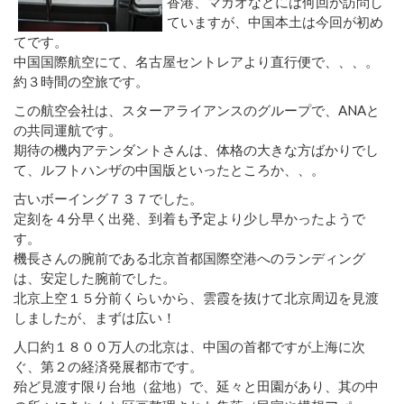
香港、マカオなどには何回か訪問し
ていますが、中国本土は今回が初め
てです。
中国国際航空にて、名古屋セントレアより直行便で、、、。
約３時間の空旅です。
この航空会社は、スターアライアンスのグループで、ANAと
の共同運航です。
期待の機内アテンダントさんは、体格の大きな方ばかりでし
て、ルフトハンザの中国版といったところか、、。
古いボーイング７３７でした。
定刻を４分早く出発、到着も予定より少し早かったようで
す。
機長さんの腕前である北京首都国際空港へのランディング
は、安定した腕前でした。
北京上空１５分前くらいから、雲霞を抜けて北京周辺を見渡
しましたが、まずは広い！
人口約１８００万人の北京は、中国の首都ですが上海に次
ぐ、第２の経済発展都市です。
殆ど見渡す限り台地（盆地）で、延々と田園があり、其の中