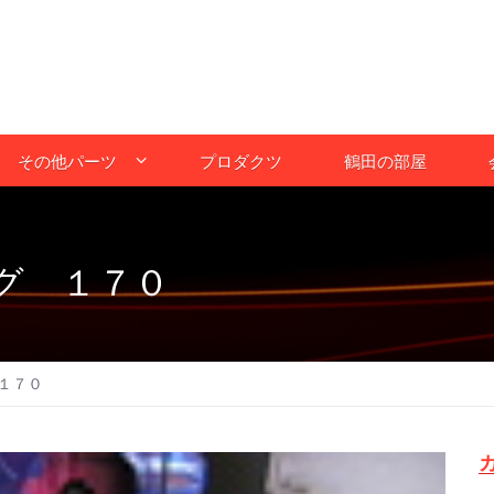
その他パーツ
プロダクツ
鶴田の部屋
グ １７０
１７０