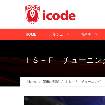
HOME
ポルシェ
国産車
ＩＳ－Ｆ チューニン
Home
/
鶴田の部屋
/
ＩＳ－Ｆ チューニング 