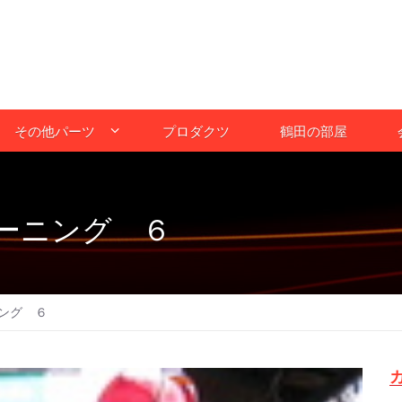
その他パーツ
プロダクツ
鶴田の部屋
ーニング ６
ング ６