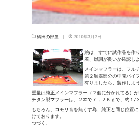
鶴田の部屋
|
2010年3月2日
絵は、すでに試作品を作
着、燃調が良いか確認し
メインマフラーは、フル
第２触媒部分の中間パイ
有りましたら、製作しよ
重量は純正メインマフラー（２個に分かれてる）が
チタン製マフラーは、２本で７，２Ｋｇで、約１/
もちろん、コモリ音を無くす為、純正と同じ位置に
けております。
つづく。