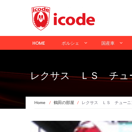
HOME
ポルシェ
国産車
レクサス ＬＳ チュ
Home
/
鶴田の部屋
/
レクサス ＬＳ チューニ