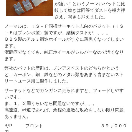
が凄い！というノーマルパットに比
較して効きは同等でダストを極力押
さえ、鳴きも抑えました。
ノーマルは、ＩＳ－Ｆ同様サーキット志向のパジット（ＩＳ
－Ｆはブレンボ製）製ですが、結構ダストが、、、。
ＢＢＳ製のアルミ鍛造ホイールがすぐに薄黒くなってしまい
ます。
潔癖症でなくても、純正ホイールがシルバーなので汚くなり
ます。
弊社のパットの摩剤は、ノンアスベストのどちらかという
と、カーボン、銅、鉄などのメタル類をあまり含まないスト
リートユース用に製作しました。
サーキットなどでガンガンに走られますと、フェードしやす
いです。
ま、１、２周くらいなら問題ないですが、、。
高速道、峠道であれば、余程の過激な攻めをしない限り問題
ありません。
B/P フロント ３９，０００
円