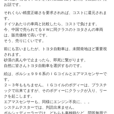
お話です。
それくらい精度正確さを要求されれば、コストに還元されま
す。
ドイツあたりの車両と比較したら、コストで負けます。
今、中国で売られてるＶＷに同クラスのトヨタさんの車両
は、販売価格で高いです。
そう、売りにくいです。
前にも言いましたが、トヨタ自動車は、未開発地ほど重要視
されます。
砂漠の真ん中で止まったら、即死に繋がります。
自然に皆さんトヨタ自動車を選択するのです。
絵は、ポルシェ９９６系のＩＧコイルとエアマスセンサーで
す。
２～３年ももちません。ＩＧコイルのボディーは、プラスチ
ックで出来てますが、そのボディーにクラックが入り、リー
クを起こします。
エアマスセンサーも、同様にエンジン不良に、、。
システムテスターでは、判読出来ません。
ポルシェディーラーでは、どちらも車検時など、問答無用で