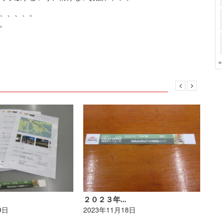
、、、、。
。
２０２３年…
ポ
9日
2023年11月18日
20