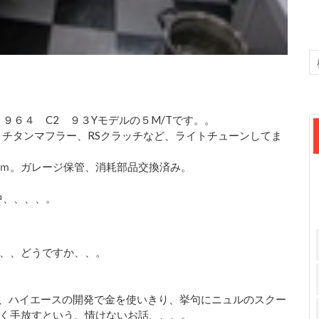
９６４ C2 ９３Yモデルの５M/Tです。。
、チタンマフラー、RSクラッチなど、ライトチューンしてま
Kｍ。ガレージ保管、消耗部品交換済み。
中、、、、。
、、どうですか、、。
ス、ハイエースの開発で金を使いきり、挙句にニュルのスクー
く手放すという、情けないお話、、、。