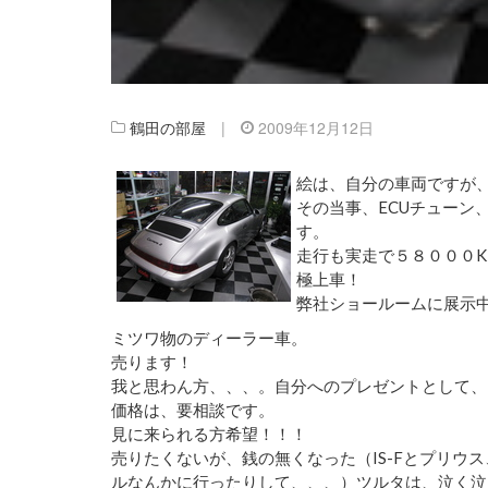
鶴田の部屋
|
2009年12月12日
絵は、自分の車両ですが、
その当事、ECUチューン
す。
走行も実走で５８０００
極上車！
弊社ショールームに展示
ミツワ物のディーラー車。
売ります！
我と思わん方、、、。自分へのプレゼントとして、
価格は、要相談です。
見に来られる方希望！！！
売りたくないが、銭の無くなった（IS-Fとプリウ
ルなんかに行ったりして、、、）ツルタは、泣く泣