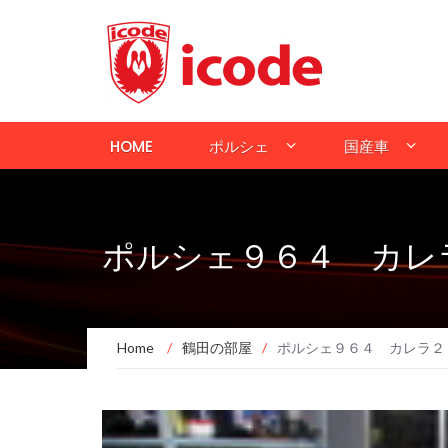
HOME
ポルシェ
国産車
ポルシェ９６４ カレラ
Home
/
鶴田の部屋
/
ポルシェ９６４ カレラ２