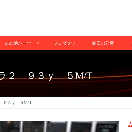
その他パーツ
プロダクツ
鶴田の部屋
２ ９３ｙ ５M/T
 ９３ｙ ５M/T