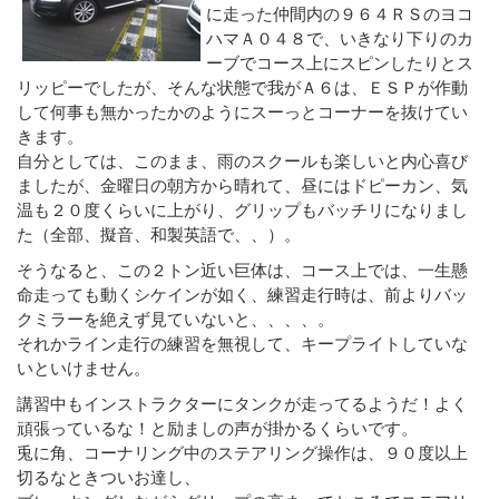
に走った仲間内の９６４ＲＳのヨコ
ハマＡ０４８で、いきなり下りのカ
ーブでコース上にスピンしたりとス
リッピーでしたが、そんな状態で我がＡ６は、ＥＳＰが作動
して何事も無かったかのようにスーっとコーナーを抜けてい
きます。
自分としては、このまま、雨のスクールも楽しいと内心喜び
ましたが、金曜日の朝方から晴れて、昼にはドピーカン、気
温も２０度くらいに上がり、グリップもバッチリになりまし
た（全部、擬音、和製英語で、、）。
そうなると、この２トン近い巨体は、コース上では、一生懸
命走っても動くシケインが如く、練習走行時は、前よりバッ
クミラーを絶えず見ていないと、、、、。
それかライン走行の練習を無視して、キープライトしていな
いといけません。
講習中もインストラクターにタンクが走ってるようだ！よく
頑張っているな！と励ましの声が掛かるくらいです。
兎に角、コーナリング中のステアリング操作は、９０度以上
切るなときついお達し、