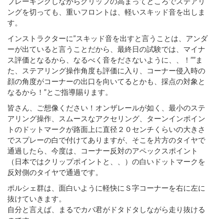
ブレーキングしながらグリップの高まってところでステアリ
ングを切っても、重いフロントは、軽いスキッド音を出しま
す。
インストラクターに”スキッド音を出すと言うことは、アンダ
ーが出ていると言うことだから、最終日の試験では、マイナ
ス評価となるから、なるべく音をださないように、、！””ま
た、ステアリング操作角度も評価に入り、コーナー侵入時の
顔の角度がコーナーの出口を向いてるとかも、採点の対象と
なるから！”とご指導賜ります。
皆さん、ご想像ください！オンザレールが如く、最小のステ
アリング操作、スムースなアクセリング、ターンインポイン
トのドットマークが路面上に直径２０センチくらいの大きさ
でスプレーの白で付けてありますが、そこを片方のタイヤで
通過したら、今度は、コーナー反対のアペックスポイント
（日本ではクリップポイントと、、）の白いドットマークを
反対側のタイヤで通過です。
ポルシェ群は、面白いように軽快にＳ字コーナーを右に左に
抜けていきます。
自分と言えば、まるでカバ君がドタドタしながら走り抜ける