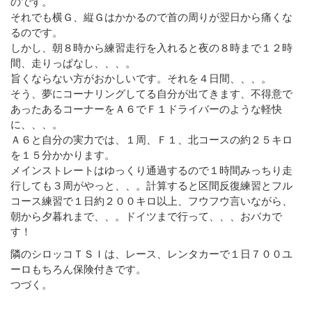
のです。
それでも横Ｇ、縦Ｇはかかるので首の周りが翌日から痛くな
るのです。
しかし、朝８時から練習走行を入れると夜の８時まで１２時
間、走りっぱなし、、、。
旨くならない方がおかしいです。それを４日間、、、。
そう、夢にコーナリングしてる自分が出てきます、不得意で
あったあるコーナーをＡ６でＦ１ドライバーのような軽快
に、、、。
Ａ６と自分の実力では、１周、Ｆ１、北コースの約２５キロ
を１５分かかります。
メインストレートはゆっくり通過するので１時間みっちり走
行しても３周がやっと、、。計算すると区間反復練習とフル
コース練習で１日約２００キロ以上、フウフウ言いながら、
朝から夕暮れまで、、。ドイツまで行って、、、おバカで
す！
隣のシロッコＴＳＩは、レース、レンタカーで１日７００ユ
ーロもちろん保険付きです。
つづく。