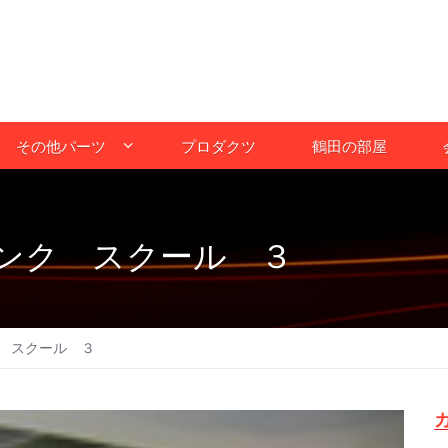
その他パーツ
プロダクツ
鶴田の部屋
ンク スクール ３
 スクール ３