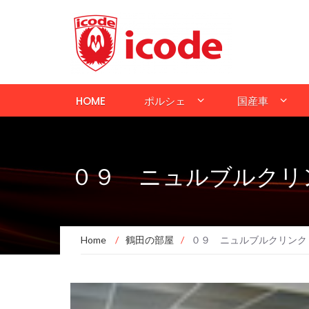
HOME
ポルシェ
国産車
０９ ニュルブルクリ
Home
/
鶴田の部屋
/
０９ ニュルブルクリンク