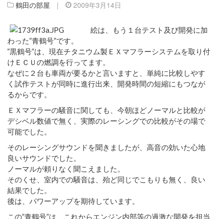
鶴田の部屋
|
2009年3月14日
絵は、もう１台テスト及び開発に加
わった”青鶴号”です。
”黒鶴号”は、現在チタニウム製ＥＸマフラーシステムを取り付
けＥＣＵの燃調を行ってます。
なぜに２台も車両が要るかと言いますと、単純に比較しやす
く試作テストが同時に進行出来、開発時間の短縮にもつなが
るからです。
ＥＸマフラーの騒音に関しても、今朝ほどノーマルと比較が
デシベル数値で無く、実際のレーシングでの比較がその場で
可能でした。
そのレーシングサウンドを聞きましたが、高音の効いた心地
良いサウンドでした。
ノーマルが頼りなく聞こえました。
そのくせ、室内での騒音は、殆ど同じでこもりも無く、良い
結果でした。
後は、パワーアップを期待しています。
この”青鶴号”は、これからエンジン内部等の過激な開発を担当