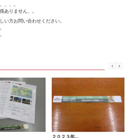
、、、。
係ありません、。
しい方お問い合わせください。
。
。
２０２３年…
ポ