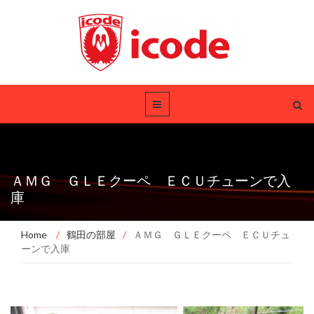
ＡＭＧ ＧＬＥクーペ ＥＣＵチューンで入
庫
Home
/
鶴田の部屋
/
ＡＭＧ ＧＬＥクーペ ＥＣＵチュ
ーンで入庫