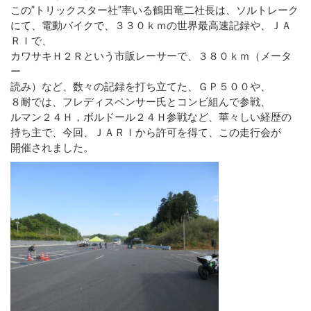
この”トリックスター社”率いる鶴田竜二社長は、ソルトレーク
にて、電動バイクで、３３０ｋｍの世界最高速記録や、ＪＡ
ＲＩで、
カワサキＨ２Ｒという市販レーサーで、３８０ｋｍ（メータ
ー
読み）など、数々の記録を打ち立てた、ＧＰ５００や、
８耐では、フレディスペンサー氏とコンビ組んで参戦、
ルマン２４Ｈ，ボルドール２４Ｈ参戦など、華々しい経歴の
持ち主で、今回、ＪＡＲＩから許可を得て、この走行会が
開催されました。