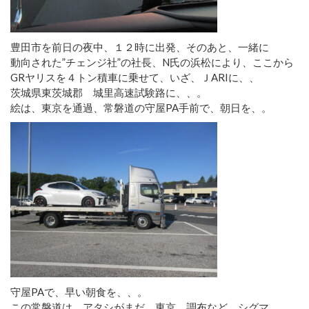
豊田市を前日の夜中、１２時に出発、そのあと、一緒に
動向された”チェンジ社”の社長、N氏の浜松により、ここから
GRヤリスを４トン積車に乗せて、いざ、ＪARIに、、
茨城県東茨城郡 城里高速試験路に、、。
絵は、東京を通過、常磐道の守屋PA手前で、朝日を、。
守屋PAで、早い朝食を、、。
この常磐道は、アタシがまだ、東京、調布など、シグマ