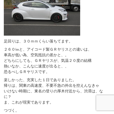
足回りは、３０ｍｍくらい落ちてます。
２６０㎞と、アイコード製ＧＲヤリスとの違いは、
車高が低い為、空気抵抗の差かと、。
どちらにしても、ＧＲヤリスが、気温２０度の結構
熱いなか、こんなに速度が出ると、、
恐るべしＧＲヤリスです。
楽しかった、充実した１日でありました。
帰りは、関東の高速度、不要不急の外出を控えんなきゃ
いけない時期に、東名の登りの厚木付近から、渋滞は、な
に？
ま、これが現実であります。
つづく。