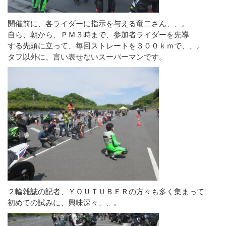
開催前に、各ライダーに指示を与える竜二さん、、。
自ら、朝から、ＰＭ３時まで、参加者ライダーを先導
する先頭に立って、毎回ストレートを３００ｋｍで、、。
タフ以外に、言い表せないスーパーマンです。
２輪雑誌の記者、ＹＯＵＴＵＢＥＲの方々も多く集まって
初めての試みに、興味深々、、。