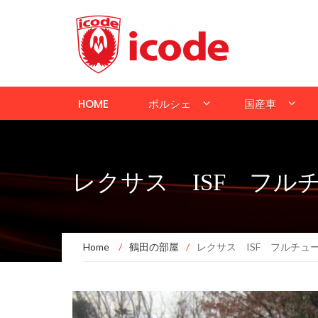
HOME
ポルシェ
国産車
レクサス ISF フ
Home
/
鶴田の部屋
/
レクサス ISF フルチュ