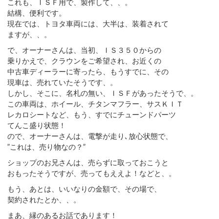
これも、ＩＳＦ用で、製作して、、。
結構、便利です。
現在では、トヨタ車両には、大半は、装着されて
ますが、、。
で、オーナーさんは、当初、ＩＳ３５０からの
乗りかえで、クラウンをご希望され、お近くの
中古車ディーラーに寄ったら、もうすでに、その
現車は、売れていたそうです、。
しかし、そこに、名札の無い、ＩＳＦがあったそうで、。
この車両は、ホイール、チタンマフラー、サスＫＩＴ
レカロシートなど、もう、すでにチューンドパーツ
てんこ盛り状態！
ので、オーナーさんは、電撃が走り､放心状態で、
”これは、売り物なの？”
ショップのお兄さんは、売らずに取っておこうと
おもったそうですが、売ってもええよ！などと、。
もう、あとは、いいなりの金額で、その場で、
契約されたとか、、。
まあ、縁のあるお話であります！