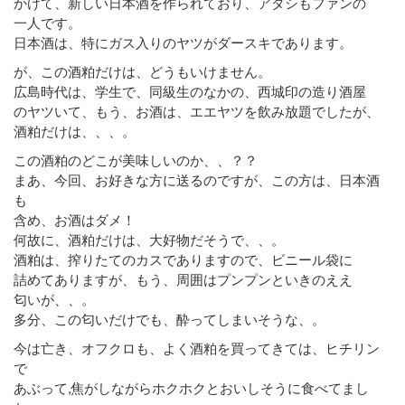
かけて、新しい日本酒を作られており、アタシもファンの
一人です。
日本酒は、特にガス入りのヤツがダースキであります。
が、この酒粕だけは、どうもいけません。
広島時代は、学生で、同級生のなかの、西城印の造り酒屋
のヤツいて、もう、お酒は、エエヤツを飲み放題でしたが、
酒粕だけは、、、。
この酒粕のどこが美味しいのか、、？？
まあ、今回、お好きな方に送るのですが、この方は、日本酒
も
含め、お酒はダメ！
何故に、酒粕だけは、大好物だそうで、、。
酒粕は、搾りたてのカスでありますので、ビニール袋に
詰めてありますが、もう、周囲はプンプンといきのええ
匂いが、、。
多分、この匂いだけでも、酔ってしまいそうな、。
今は亡き、オフクロも、よく酒粕を買ってきては、ヒチリン
で
あぶって,焦がしながらホクホクとおいしそうに食べてまし