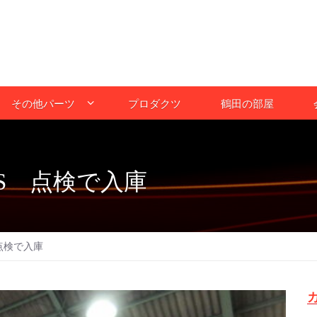
その他パーツ
プロダクツ
鶴田の部屋
S 点検で入庫
点検で入庫