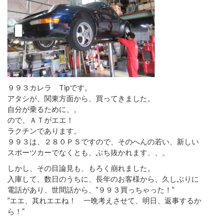
９９３カレラ Tipです。
アタシが、関東方面から、買ってきました。
自分が乗るために、。
ので、ＡＴがエエ！
ラクチンであります。
９９３は、２８０ＰＳですので、そのへんの若い、新しい
スポーツカーでなくとも、ぶち抜かれます、、。
しかし、その目論見も、もろく崩れました。
入庫して、数日のうちに、長年のお客様から、久しぶりに
電話があり、世間話から、”９９３買っちゃった！”
”エエ、其れエエね！ 一晩考えさせて、明日、返事するか
ら！”