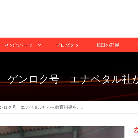
その他パーツ
プロダクツ
鶴田の部屋
 ゲンロク号 エナペタル社
ンロク号 エナペタル社から教育指導を、。