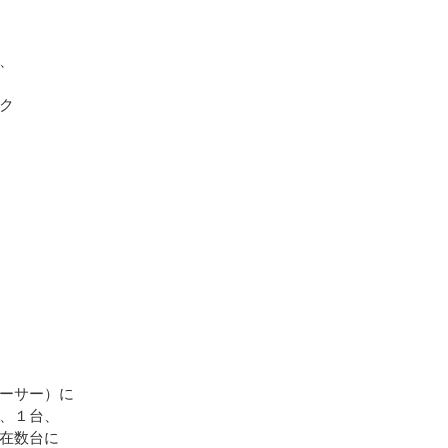
、
ク
ーサー）に
、１台、
在数台に