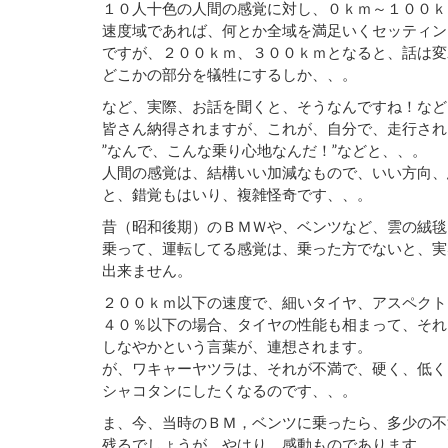
１０人十色の人間の感覚に対し、０ｋｍ～１００ｋ
速度域であれば、何とか全域を満足いくセッティン
ですが、２００ｋｍ、３００ｋｍとなると、話は変
どこかの部分を犠牲にするしか、、。
など、実際、お話を聞くと、そうなんですね！など
皆さん納得されますが、これが、自分で、走行され
”なんで、こんな乗り心地なんだ！”などと、、。
人間の感覚は、結構いい加減なもので、いい方向、
と、錯覚もはいり、複雑怪奇です、、。
昔（昭和後期）のＢＭＷや、ベンツなど、雲の絨毯
乗って、運転してる感覚は、乗った方でないと、実
出来ません。
２００ｋｍ以下の速度で、細いタイヤ、アスペクト
４０％以下の場合、タイヤの性能も相まって、それ
しなやかという言葉が、連想されます。
が、ワキャーヤツラは、それが不満で、硬く、低く
シャコタンにしたくなるのです、、。
ま、今、当時のＢＭ，ベンツに乗ったら、多少の不
残るでしょうが、やはり、感動ものであります、。