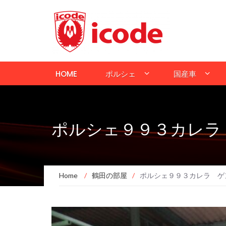
HOME
ポルシェ
国産車
ポルシェ９９３カレラ
Home
/
鶴田の部屋
/
ポルシェ９９３カレラ ゲ