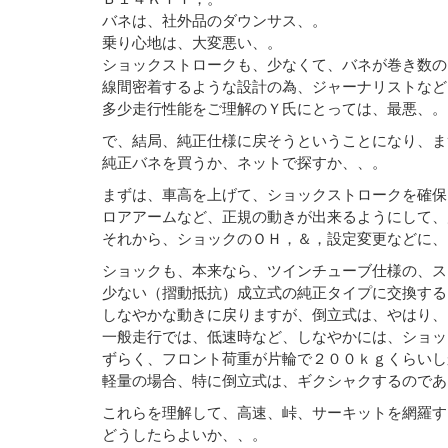
バネは、社外品のダウンサス、。
乗り心地は、大変悪い、。
ショックストロークも、少なくて、バネが巻き数の
線間密着するような設計の為、ジャーナリストなど
多少走行性能をご理解のＹ氏にとっては、最悪、。
で、結局、純正仕様に戻そうということになり、ま
純正バネを買うか、ネットで探すか、、。
まずは、車高を上げて、ショックストロークを確保
ロアアームなど、正規の動きが出来るようにして、
それから、ショックのＯＨ，＆，設定変更などに、
ショックも、本来なら、ツインチューブ仕様の、ス
少ない（摺動抵抗）成立式の純正タイプに交換する
しなやかな動きに戻りますが、倒立式は、やはり、
一般走行では、低速時など、しなやかには、ショッ
ずらく、フロント荷重が片輪で２００ｋｇくらいし
軽量の場合、特に倒立式は、ギクシャクするのであ
これらを理解して、高速、峠、サーキットを網羅す
どうしたらよいか、、。