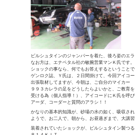
ビルシュタインのジャンパーを着た、後ろ姿のエラ
なお方は、エナペタル社の敏腕営業マンＫ氏です。
ショックの事なら、何でもお答えするということで
ゲンロク誌、Ｙ氏は、２日間掛けて、今回アイコー
出張取材してますが、今朝は、ご自分のマイカー
９９３カレラの足をどうしたらよいかと、ご教育を
受ける為（個人指導！）、アイコードにＫ氏を呼び
アーダ、コーダーと質問のアラシ！！
かなりの基本的知識が、砂場の水の如く、吸収され
ようで、お二人で、朝から、お昼過ぎまで、大講習
装着されていたショックが、ビルシュタイン製つる
Ｂ１４ＫＩＴ，。