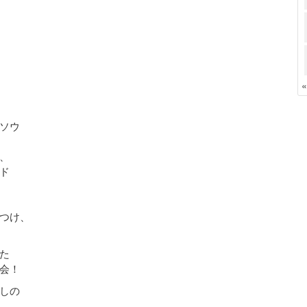
ソウ
、
ド
つけ、
た
会！
しの