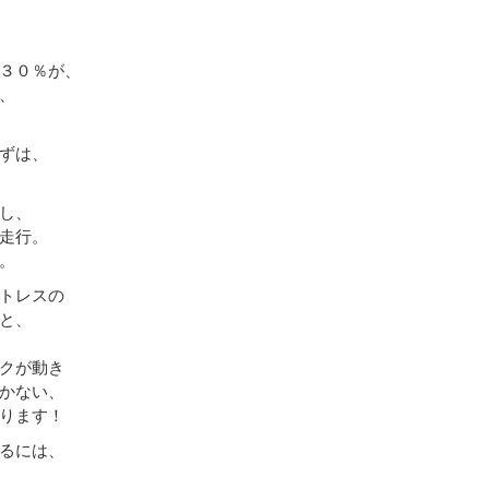
３０％が、
、
ずは、
し、
走行。
。
トレスの
と、
クが動き
かない、
ります！
るには、