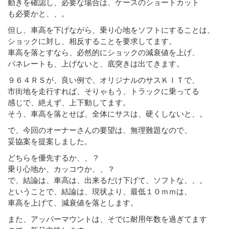
動きを確認し、必要な場合は、ケースのショートカット
も必要かと、、。
但し、車高を下げながら、乗り心地をソフトにすることは、
ショックに対し、相反することを要求してます。
車高を落とすなら、必然的にショックの減衰値を上げ、
バネレートも、上げないと、底突きは出てきます。
９６４ＲＳが、良い例で、オリジナルのサスＫＩＴで、
市街地を走行すれば、そりゃもう、トラックに乗ってる
感じで、絶えず、上下動してます。
そう、車高を落とせば、全体にサスは、硬くしないと、。
で、今回のオーナーさんの要望は、無理難題なので、
妥協案を提案しました。
どちらを優先するか、、？
乗り心地か、カッコウか、、？
で、結論は、車高は、出来るだけ下げて、ソフトな、、。
ということで、結論は、現状より、最低１０ｍｍは、
車高を上げて、減衰値を落とします。
また、アッパーマウントは、そでに耐用年数を過ぎてます