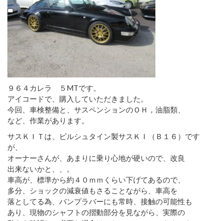
９６４カレラ ５MTです。
アイコードで、購入していただきました。
今回、車検整備と、サスペンションのＯＨ，油脂類、
など、作業があります。
サスＫＩＴは、ビルシュタイン製サスＫＩ（Ｂ１６）です
が、
オーナーさんが、あまりに乗り心地が硬いので、改良
出来ないかと、、。
車高が、標準から約４０ｍｍくらい下げてあるので、
多分、ショックの減衰値もさることながら、車高を
落としてる為、バンプラバーにも常時、接触の可能性も
あり、現物のシャフトの摺動部分を見ながら、実際の