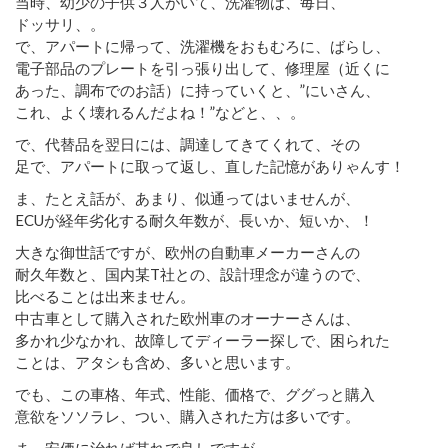
当時、幼少の子供３人がいて、洗濯物は、毎日、
ドッサリ、。
で、アパートに帰って、洗濯機をおもむろに、ばらし、
電子部品のプレートを引っ張り出して、修理屋（近くに
あった、調布でのお話）に持っていくと、”にいさん、
これ、よく壊れるんだよね！”などと、、。
で、代替品を翌日には、調達してきてくれて、その
足で、アパートに取って返し、直した記憶がありゃんす！
ま、たとえ話が、あまり、似通ってはいませんが、
ECUが経年劣化する耐久年数が、長いか、短いか、！
大きな御世話ですが、欧州の自動車メーカーさんの
耐久年数と、国内某T社との、設計理念が違うので、
比べることは出来ません。
中古車として購入された欧州車のオーナーさんは、
多かれ少なかれ、故障してディーラー探しで、困られた
ことは、アタシも含め、多いと思います。
でも、この車格、年式、性能、価格で、ググっと購入
意欲をソソラレ、つい、購入された方は多いです。
ま、安価に治れば其れで良しですが、、。