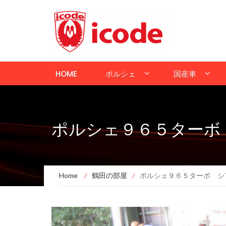
HOME
ポルシェ
国産車
ポルシェ９６５ターボ
Home
/
鶴田の部屋
/
ポルシェ９６５ターボ シ